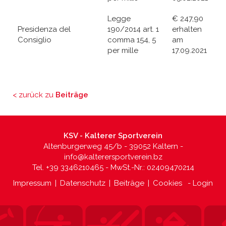
Legge
€ 247,90
Presidenza del
190/2014 art. 1
erhalten
Consiglio
comma 154, 5
am
per mille
17.09.2021
< zurück zu
Beiträge
KSV - Kalterer Sportverein
Altenburgerweg 45/b - 39052 Kaltern -
info@kalterersportverein.bz
Tel. +39 3346210465 - MwSt.-Nr.: 02409470214
Impressum
|
Datenschutz
|
Beiträge
|
Cookies
-
Login