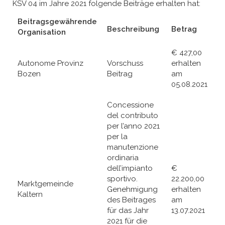
KSV 04 im Jahre 2021 folgende Beiträge erhalten hat:
Beitragsgewährende
Beschreibung
Betrag
Organisation
€ 427,00
Autonome Provinz
Vorschuss
erhalten
Bozen
Beitrag
am
05.08.2021
Concessione
del contributo
per l’anno 2021
per la
manutenzione
ordinaria
dell’impianto
€
sportivo.
22.200,00
Marktgemeinde
Genehmigung
erhalten
Kaltern
des Beitrages
am
für das Jahr
13.07.2021
2021 für die