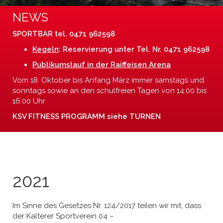
NEWS
SPORTBAR tel. 0471 962598
Kegeln
: Reservierung unter Tel. Nr. 0471 962598
Publikumslauf in der Raiffeisen Arena
Vom 18. Oktober bis Anfang März immer samstags und
sonntags sowie an den schulfreien Tagen von 14:00 bis
16:00 Uhr
KSV FITNESS PROGRAMM siehe TURNEN
2021
Im Sinne des Gesetzes Nr. 124/2017 teilen wir mit, dass
der Kalterer Sportverein 04 –