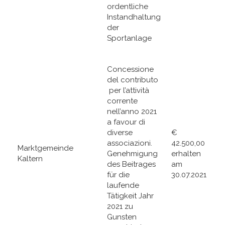
ordentliche
Instandhaltung
der
Sportanlage
Concessione
del contributo
per l’attività
corrente
nell’anno 2021
a favour di
diverse
€
associazioni.
42.500,00
Marktgemeinde
Genehmigung
erhalten
Kaltern
des Beitrages
am
für die
30.07.2021
laufende
Tätigkeit Jahr
2021 zu
Gunsten