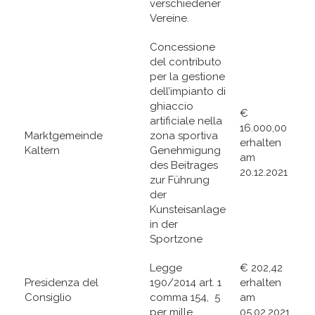
verschiedener
Vereine.
Concessione
del contributo
per la gestione
dell’impianto di
ghiaccio
€
artificiale nella
16.000,00
Marktgemeinde
zona sportiva
erhalten
Kaltern
Genehmigung
am
des Beitrages
20.12.2021
zur Führung
der
Kunsteisanlage
in der
Sportzone
Legge
€ 202,42
Presidenza del
190/2014 art. 1
erhalten
Consiglio
comma 154, 5
am
per mille
05.02.2021