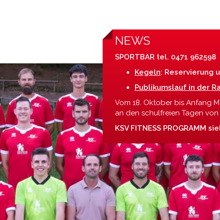
NEWS
SPORTBAR tel. 0471 962598
Kegeln
: Reservierung u
Publikumslauf in der Ra
Vom 18. Oktober bis Anfang 
an den schulfreien Tagen von 
KSV FITNESS PROGRAMM si