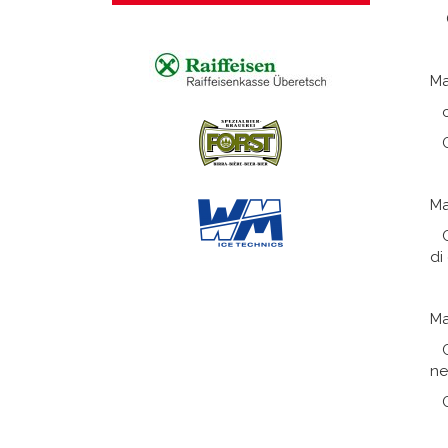
Ge
Ma
co
Ge
Ma
Co
di
Ma
Co
ne
Ge