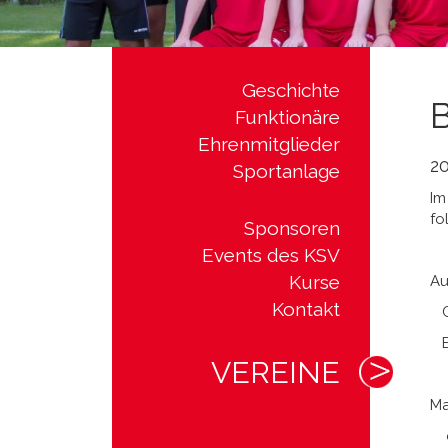
Geschichte
B
Funktionäre
Ehrenmitglieder
2
Sportanlage
Im
fo
Sponsoren
Events des KSV
Kurse
Au
Kontakt
Co
Be
VEREINE
Ma
co