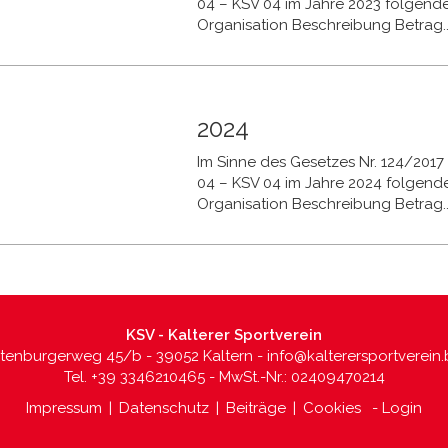
04 – KSV 04 im Jahre 2023 folgend
Organisation Beschreibung Betrag..
2024
Im Sinne des Gesetzes Nr. 124/2017 t
04 – KSV 04 im Jahre 2024 folgend
Organisation Beschreibung Betrag..
KSV - Kalterer Sportverein
ltenburgerweg 45/b - 39052 Kaltern -
info@kalterersportverein.
Tel. +39 3346210465 - MwSt.-Nr.: 02409470214
Impressum
|
Datenschutz
|
Beiträge
|
Cookies
-
Login